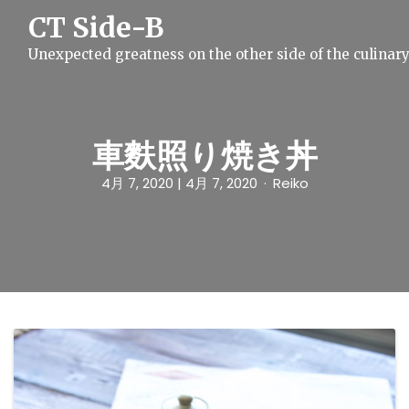
S
CT Side-B
k
i
Unexpected greatness on the other side of the culinar
p
t
o
c
o
n
車麩照り焼き丼
t
e
4月 7, 2020
| 4月 7, 2020
Reiko
n
t