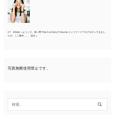
CT B Side へようこそ。長い間 The Culinary Tribune というフードブログをやってきまし
たが、ここ数年。。。
続き→
写真無断使用禁止です。