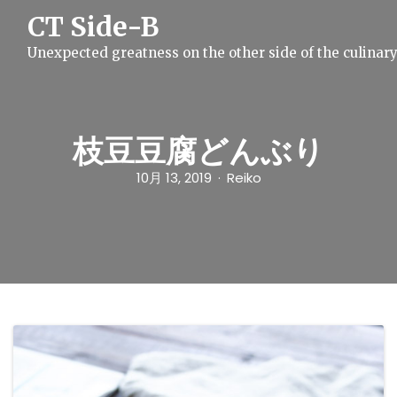
S
CT Side-B
k
i
Unexpected greatness on the other side of the culinar
p
t
o
c
o
n
枝豆豆腐どんぶり
t
e
10月 13, 2019
Reiko
n
t