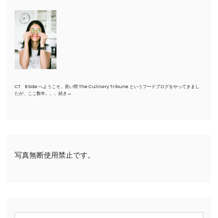
CT B Side へようこそ。長い間 The Culinary Tribune というフードブログをやってきまし
たが、ここ数年。。。
続き→
写真無断使用禁止です。