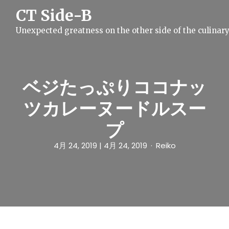
S
CT Side-B
k
i
Unexpected greatness on the other side of the culinar
p
t
o
c
o
n
ベジたっぷりココナッ
t
e
ツカレーヌードルスー
n
t
プ
4月 24, 2019
| 4月 24, 2019
Reiko