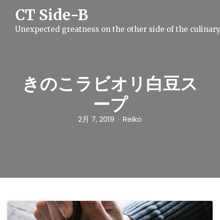
S
CT Side-B
k
i
Unexpected greatness on the other side of the culinar
p
t
o
c
o
n
きのこラビオリ白豆ス
t
e
ープ
n
t
2月 7, 2019
Reiko