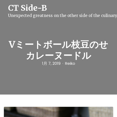
S
CT Side-B
k
i
Unexpected greatness on the other side of the culinar
p
t
o
c
o
n
Vミートボール枝豆のせ
t
e
カレーヌードル
n
t
1月 7, 2019
Reiko