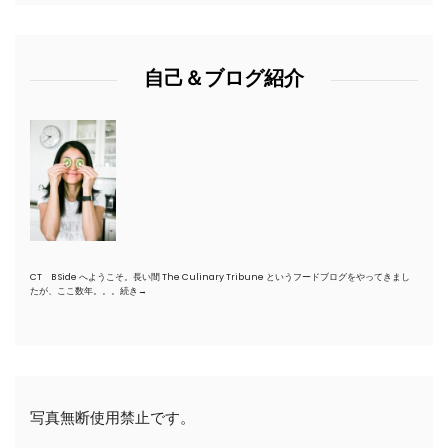
自己＆ブログ紹介
CT B Side へようこそ。長い間 The Culinary Tribune というフードブログをやってきまし
たが、ここ数年。。。
続き→
写真無断使用禁止です。